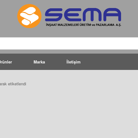
rünler
Marka
İletişim
rak etiketlendi