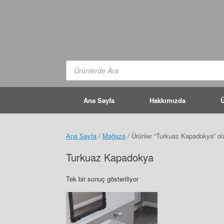
Skip
to
content
Products
search
Ana Sayfa
Hakkımızda
Ü
Ana Sayfa
/
Mağaza
/ Ürünler “Turkuaz Kapadokya” ola
Turkuaz Kapadokya
Tek bir sonuç gösteriliyor