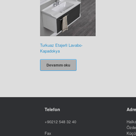
Turkuaz Etajerli Lavabo-
Kapadokya
Devamını oku
Telefon
Adr
+90212 548 32 40
Halka
Özde
Küçü
Fax