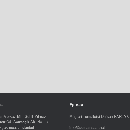
es
Eposta
lı Merkez Mh. Şehit Yılmaz
Müşteri Temsilcisi-Dursun PARLAK
mir Cd. Sarmaşık Sk. No.: 8,
kçekmece / İstanbul
info@semainsaat.net