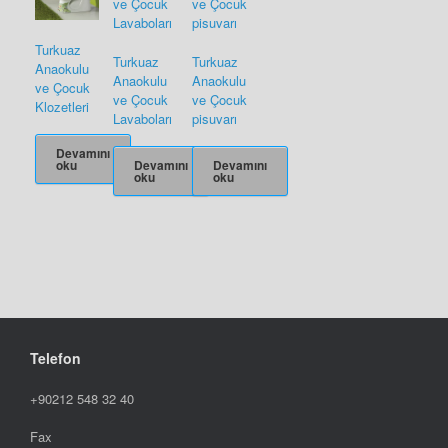
Turkuaz
Turkuaz
Turkuaz
Anaokulu
Anaokulu
Anaokulu
ve Çocuk
ve Çocuk
ve Çocuk
Klozetleri
Lavaboları
pisuvarı
Devamını
Devamını
Devamını
oku
oku
oku
Telefon
+90212 548 32 40
Fax