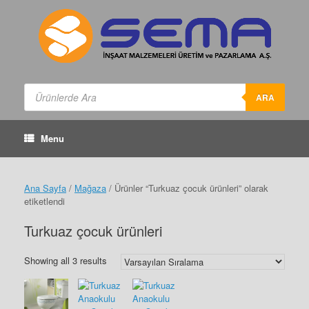
Skip
to
content
Products
search
ARA
Menu
Ana Sayfa
/
Mağaza
/ Ürünler “Turkuaz çocuk ürünleri” olarak
etiketlendi
Turkuaz çocuk ürünleri
Showing all 3 results