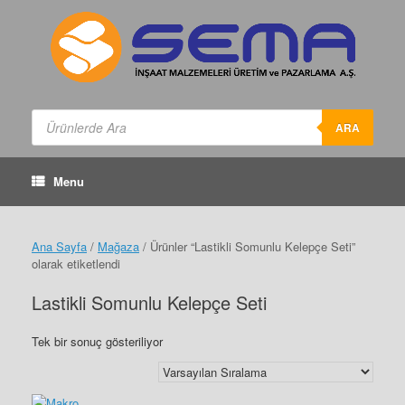
Skip
to
content
Products
search
ARA
Menu
Ana Sayfa
/
Mağaza
/ Ürünler “Lastikli Somunlu Kelepçe Seti”
olarak etiketlendi
Lastikli Somunlu Kelepçe Seti
Tek bir sonuç gösteriliyor