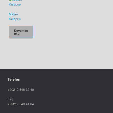
Makro
Kelepçe
Devamını
oku
Telefon
+90212 548 32 40
Fax
+90212 548 41 84